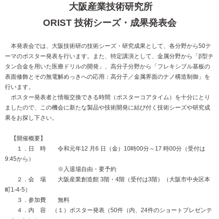
大阪産業技術研究所
ORIST 技術シーズ・成果発表会
本発表会では、大阪技術研の技術シーズ・研究成果として、各分野から50テ
ーマのポスター発表を行います。また、特定講演として、金属分野から「β型チ
タン合金を用いた医療ドリルの開発」、高分子分野から「フレキシブル基板の
表面修飾とその無電解めっきへの応用：高分子／金属界面のナノ構造制御」を
行います。
ポスター発表者と情報交換できる時間（ポスターコアタイム）を十分にとり
ましたので、この機会に新たな製品や技術開発に結び付く技術シーズや研究成
果をお探し下さい。
【開催概要】
１．日 時 令和元年12 月6 日（金）10時00分～17 時00分（受付は
9:45から）
※入退場自由・要予約
２．会 場 大阪産業創造館 3階・4階（受付は3階）（大阪市中央区本
町1-4-5）
３．参加費 無料
４．内 容 （１）ポスター発表（50件（内、24件のショートプレゼンテ