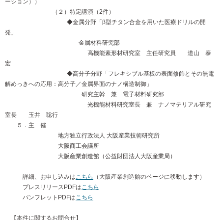
ーション））
（２）特定講演（2件）
◆金属分野「β型チタン合金を用いた医療ドリルの開
発」
金属材料研究部
高機能素形材研究室 主任研究員 道山 泰
宏
◆高分子分野「フレキシブル基板の表面修飾とその無電
解めっきへの応用：高分子／金属界面のナノ構造制御」
研究主幹 兼 電子材料研究部
光機能材料研究室長 兼 ナノマテリアル研究
室長 玉井 聡行
５．主 催
地方独立行政法人 大阪産業技術研究所
大阪商工会議所
大阪産業創造館（公益財団法人大阪産業局）
詳細、お申し込みは
こちら
（大阪産業創造館のページに移動します）
プレスリリースPDFは
こちら
パンフレットPDFは
こちら
【本件に関するお問合せ】