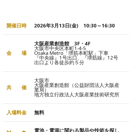
開催日時
2026年3月13日(金) 10:30～16:30
大阪産業創造館 3F・4F
大阪市中央区本町1-4-5
会　　場
Osaka Metro「堺筋本町駅」下車
『中央線』1号出口、『堺筋線』12号
出口より各徒歩約５分
大阪市
大阪産業創造館（公益財団法人大阪産
共　　催
業局）
地方独立行政法人大阪産業技術研究所
入場料金
無料
電池・電源に関わる製品や技術を探し