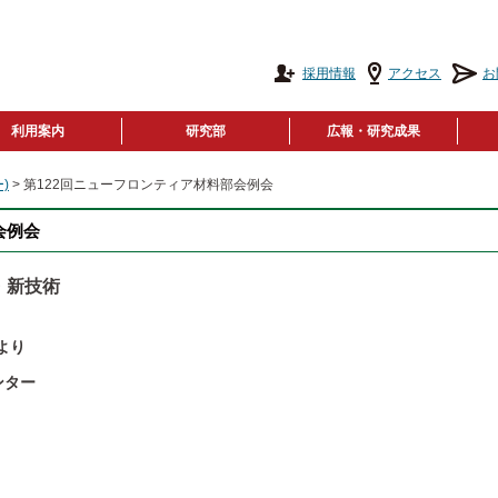
採用情報
アクセス
お
利用案内
研究部
広報・研究成果
)
> 第122回ニューフロンティア材料部会例会
会例会
・新技術
0より
ンター