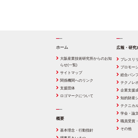
ホーム
広報・研究
大阪産業技術研究所からのお知
プレスリ
らせ(一覧)
プロモー
サイトマップ
総合パン
関係機関へのリンク
テクノレ
支援団体
企業支援
ロゴマークについて
知的財産
テクニカ
学会・論
概要
職員受賞
その他
基本理念・行動指針