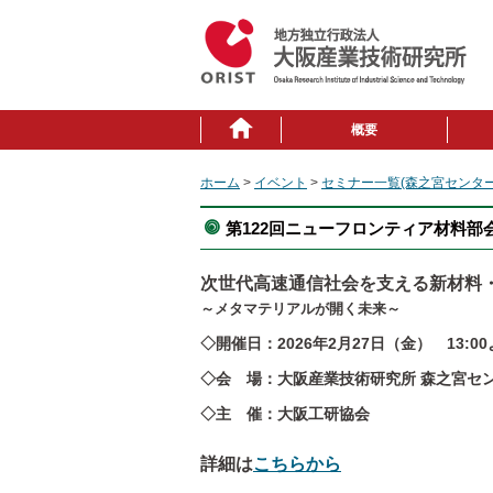
概要
ホーム
>
イベント
>
セミナー一覧(森之宮センター
第122回ニューフロンティア材料部
次世代高速通信社会を支える新材料
～メタマテリアルが開く未来～
◇開催日：2026年2月27日（金） 13:0
◇会 場：大阪産業技術研究所 森之宮セ
◇主 催：大阪工研協会
詳細は
こちらから