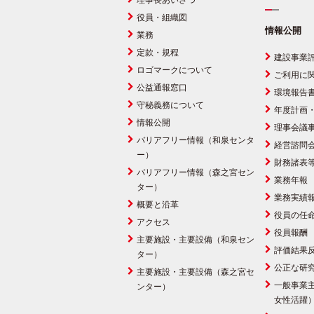
理事長あいさつ
役員・組織図
情報公開
業務
定款・規程
建設事業
ロゴマークについて
ご利用に
公益通報窓口
環境報告
守秘義務について
年度計画
情報公開
理事会議
バリアフリー情報（和泉センタ
経営諮問
ー）
財務諸表
バリアフリー情報（森之宮セン
業務年報
ター）
業務実績
概要と沿革
役員の任
アクセス
役員報酬
主要施設・主要設備（和泉セン
評価結果
ター）
公正な研
主要施設・主要設備（森之宮セ
一般事業
ンター）
女性活躍