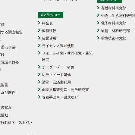
有機材料研究部
森之宮センター
生物・生活材料研究
料金表
電子材料研究部
評価
依頼試験
物質・材料研究部
関する調査報告
装置使用
環境技術研究部
書
ライセンス装置使用
・重点事業
サポート研究・共同研究・受託
事録
研究
会議議事概要
オーダーメード研修
等
レディメード研修
講堂・会議室利用
報告書
創業支援研究室・開放研究室
命及び解任
各種手続き・書式など
反映状況
究活動
主行動計画（次世代・
）