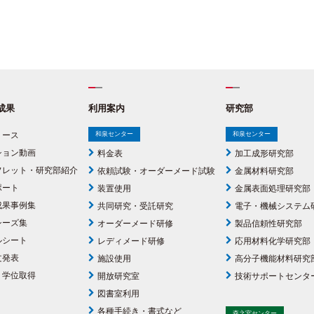
成果
利用案内
研究部
リース
和泉センター
和泉センター
ション動画
料金表
加工成形研究部
フレット・研究部紹介
依頼試験・オーダーメード試験
金属材料研究部
ポート
装置使用
金属表面処理研究部
成果事例集
共同研究・受託研究
電子・機械システム
シーズ集
オーダーメード研修
製品信頼性研究部
ルシート
レディメード研修
応用材料化学研究部
文発表
施設使用
高分子機能材料研究
・学位取得
開放研究室
技術サポートセンタ
図書室利用
各種手続き・書式など
森之宮センター