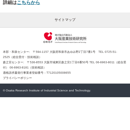
詳細は
こちらから
サイトマップ
本部・和泉センター: 〒594-1157 大阪府和泉市あゆみ野2丁目7番1号 TEL 0725-51-
2525（総合受付・技術相談）
森之宮センター: 〒536-8553 大阪市城東区森之宮1丁目6番50号 TEL 06-6963-8011（総合受
付） 06-6963-8181（技術相談）
適格請求書発行事業者登録番号：T7120105008655
プライバシーポリシー
© Osaka Research Institute of Industrial Science and Technology.