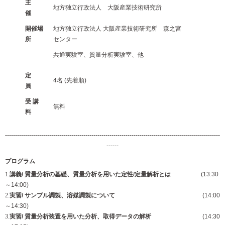
主
地方独立行政法人 大阪産業技術研究所
催
開催場
地方独立行政法人 大阪産業技術研究所 森之宮
所
センター
共通実験室、質量分析実験室、他
定
4名 (先着順)
員
受 講
無料
料
-----------------------------------------------------------------------------------------------------------
------
プログラム
講義/ 質量分析の基礎、質量分析を用いた定性/定量解析とは
(13:30
～14:00)
実習/ サンプル調製、溶媒調製について
(14:00
～14:30)
実習/ 質量分析装置を用いた分析、取得データの解析
(14:30