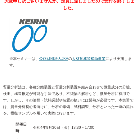
大変申し訳ございませんが、定員に達しましたので受付を終了しま
した。
※本セミナ―は、
公益財団法人JKA
の
人材育成等補助事業
により実施しま
す。
質量分析法は、各種分離装置と質量分析装置を組み合わせて微量成分の分離、
検出、構造推定が可能な手法であり、不純物の解析など、微量分析に有用で
す。しかし、その溶媒・試料調製や装置の扱いには習熟が必要です。本実習で
は、質量分析初心者向けに、分析の準備、試料調製、分析といった一連の流れ
を、模擬サンプルを用いて実際に行います。
開催日
令和4年9月30日（金）13:30～17:00
時