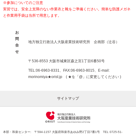
※参加についてのご注意
実習では、安全上支障のない作業衣と靴をご準備ください。簡単な防護メガネ
と作業用手袋は当所で用意します。
お
問
地方独立行政法人大阪産業技術研究所 企画部（辻谷）
合
せ
〒536-8553 大阪市城東区森之宮1丁目6番50号
TEL:06-6963-8331、FAX:06-6963-8015、E-mail:
morinomiya★orist.jp ( ★を「@」に変更してください )
サイトマップ
本部・和泉センター: 〒594-1157 大阪府和泉市あゆみ野2丁目7番1号 TEL 0725-51-