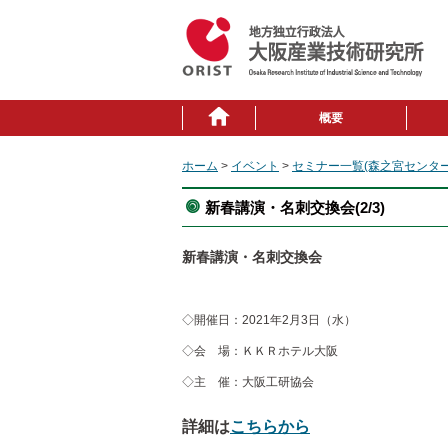
概要
ホーム
>
イベント
>
セミナー一覧(森之宮センター
新春講演・名刺交換会(2/3)
新春講演・名刺交換会
◇開催日：2021年2月3日（水）
◇会 場：ＫＫＲホテル大阪
◇主 催：大阪工研協会
詳細は
こちらから