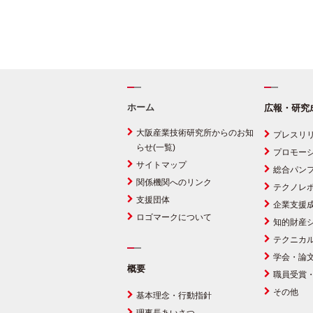
ホーム
広報・研究
大阪産業技術研究所からのお知
プレスリ
らせ(一覧)
プロモー
サイトマップ
総合パン
関係機関へのリンク
テクノレ
支援団体
企業支援
ロゴマークについて
知的財産
テクニカ
学会・論
概要
職員受賞
その他
基本理念・行動指針