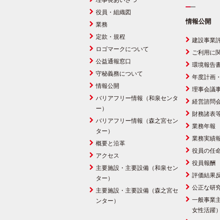
理事長あいさつ
役員・組織図
情報公開
業務
定款・規程
建設事業
ロゴマークについて
ご利用に
公益通報窓口
環境報告
守秘義務について
年度計画
情報公開
理事会議
バリアフリー情報（和泉センタ
経営諮問
ー）
財務諸表
バリアフリー情報（森之宮セン
業務年報
ター）
業務実績
概要と沿革
役員の任
アクセス
役員報酬
主要施設・主要設備（和泉セン
評価結果
ター）
公正な研
主要施設・主要設備（森之宮セ
一般事業
ンター）
女性活躍