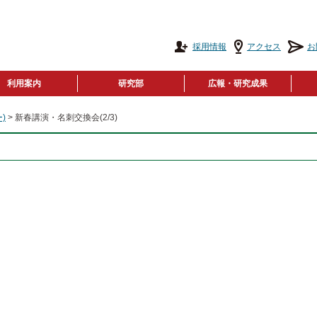
採用情報
アクセス
お
利用案内
研究部
広報・研究成果
)
> 新春講演・名刺交換会(2/3)