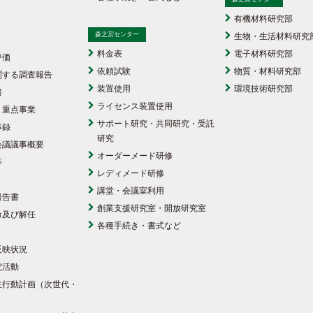
有機材料研究部
森之宮センター
生物・生活材料研究
料金表
電子材料研究部
評価
依頼試験
物質・材料研究部
関する調査報告
装置使用
環境技術研究部
書
ライセンス装置使用
・重点事業
サポート研究・共同研究・受託
事録
研究
会議議事概要
オーダーメード研修
等
レディメード研修
講堂・会議室利用
報告書
創業支援研究室・開放研究室
命及び解任
各種手続き・書式など
反映状況
究活動
主行動計画（次世代・
）