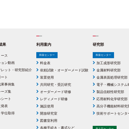
成果
利用案内
研究部
リース
和泉センター
和泉センター
ション動画
料金表
加工成形研究部
フレット・研究部紹介
依頼試験・オーダーメード試験
金属材料研究部
ポート
装置使用
金属表面処理研究部
成果事例集
共同研究・受託研究
電子・機械システム
シーズ集
オーダーメード研修
製品信頼性研究部
ルシート
レディメード研修
応用材料化学研究部
文発表
施設使用
高分子機能材料研究
・学位取得
開放研究室
技術サポートセンタ
図書室利用
各種手続き・書式など
森之宮センター