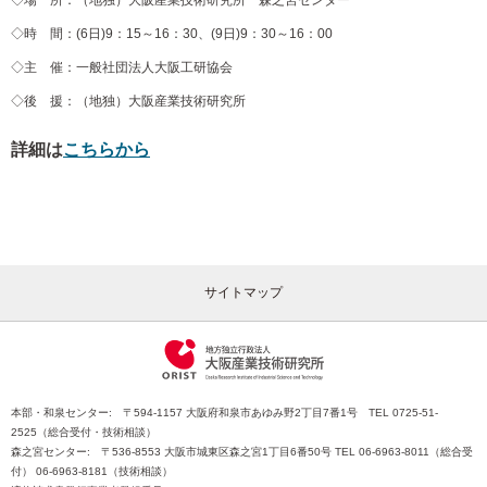
◇場 所：（地独）大阪産業技術研究所 森之宮センター
◇時 間：(6日)9：15～16：30、(9日)9：30～16：00
◇主 催：一般社団法人大阪工研協会
◇後 援：（地独）大阪産業技術研究所
詳細は
こちらから
サイトマップ
本部・和泉センター: 〒594-1157 大阪府和泉市あゆみ野2丁目7番1号 TEL 0725-51-
2525（総合受付・技術相談）
森之宮センター: 〒536-8553 大阪市城東区森之宮1丁目6番50号 TEL 06-6963-8011（総合受
付） 06-6963-8181（技術相談）