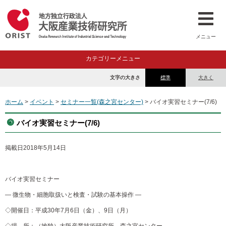
メニュー
カテゴリーメニュー
文字の大きさ
標準
大きく
ホーム
>
イベント
>
セミナー一覧(森之宮センター)
> バイオ実習セミナー(7/6)
バイオ実習セミナー(7/6)
掲載日
2018年5月14日
バイオ実習セミナー
― 微生物・細胞取扱いと検査・試験の基本操作 ―
◇開催日：平成30年7月6日（金）、9日（月）