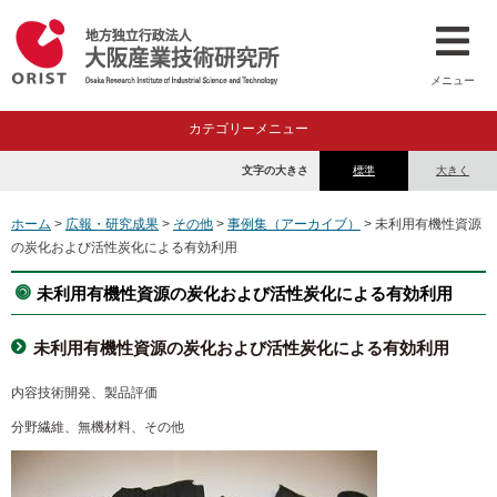
メニュー
カテゴリーメニュー
文字の大きさ
標準
大きく
ホーム
>
広報・研究成果
>
その他
>
事例集（アーカイブ）
> 未利用有機性資源
の炭化および活性炭化による有効利用
未利用有機性資源の炭化および活性炭化による有効利用
未利用有機性資源の炭化および活性炭化による有効利用
内容
技術開発、製品評価
分野
繊維、無機材料、その他