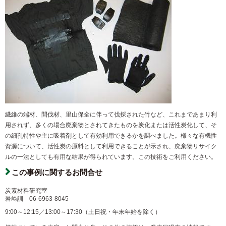
繊維の端材、間伐材、里山保全に伴って伐採された竹など、これまであまり利
用されず、多くの場合廃棄物とされてきたものを炭化または活性炭化して、そ
の細孔特性や主に吸着剤として有効利用できるかを調べました。様々な有機性
資源について、活性炭の原料として利用できることが示され、廃棄物リサイク
ルの一法としても有用な結果が得られています。この技術をご利用ください。
この事例に関するお問合せ
炭素材料研究室
岩﨑訓
06-6963-8045
9:00～12:15／13:00～17:30（土日祝・年末年始を除く）