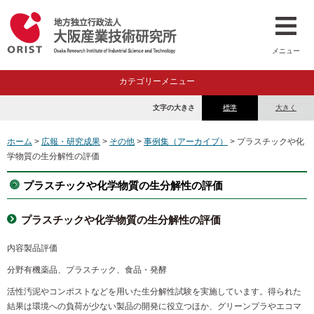
メニュー
カテゴリーメニュー
文字の大きさ
標準
大きく
ホーム
>
広報・研究成果
>
その他
>
事例集（アーカイブ）
> プラスチックや化
学物質の生分解性の評価
プラスチックや化学物質の生分解性の評価
プラスチックや化学物質の生分解性の評価
内容
製品評価
分野
有機薬品、プラスチック、食品・発酵
活性汚泥やコンポストなどを用いた生分解性試験を実施しています。得られた
結果は環境への負荷が少ない製品の開発に役立つほか、グリーンプラやエコマ