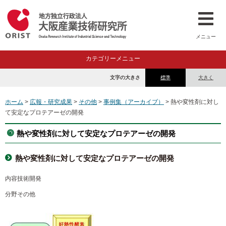
メニュー
カテゴリーメニュー
文字の大きさ
標準
大きく
ホーム
>
広報・研究成果
>
その他
>
事例集（アーカイブ）
> 熱や変性剤に対し
て安定なプロテアーゼの開発
熱や変性剤に対して安定なプロテアーゼの開発
熱や変性剤に対して安定なプロテアーゼの開発
内容
技術開発
分野
その他