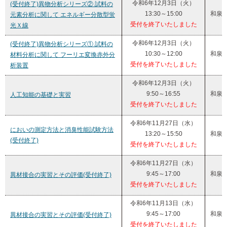
令和6年12月3日（火）
(受付終了)異物分析シリーズ② 試料の
13:30～15:00
和泉
元素分析に関して エネルギー分散型蛍
受付を終了いたしました
光Ｘ線
令和6年12月3日（火）
(受付終了)異物分析シリーズ① 試料の
10:30～12:00
和泉
材料分析に関して フーリエ変換赤外分
受付を終了いたしました
析装置
令和6年12月3日（火）
9:50～16:55
和泉
人工知能の基礎と実習
受付を終了いたしました
令和6年11月27日（水）
においの測定方法と消臭性能試験方法
13:20～15:50
和泉
(受付終了)
受付を終了いたしました
令和6年11月27日（水）
9:45～17:00
和泉
異材接合の実習とその評価(受付終了)
受付を終了いたしました
令和6年11月13日（水）
9:45～17:00
和泉
異材接合の実習とその評価(受付終了)
受付を終了いたしました