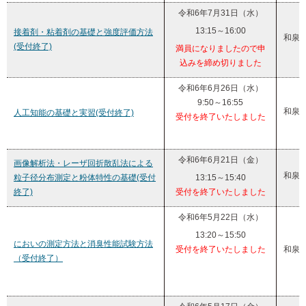
令和6年7月31日（水）
13:15～16:00
接着剤・粘着剤の基礎と強度評価方法
和泉
(受付終了)
満員になりましたので申
込みを締め切りました
令和6年6月26日（水）
9:50～16:55
和泉
人工知能の基礎と実習(受付終了)
受付を終了いたしました
令和6年6月21日（金）
画像解析法・レーザ回折散乱法による
和泉
粒子径分布測定と粉体特性の基礎(受付
13:15～15:40
終了)
受付を終了いたしました
令和6年5月22日（水）
13:20～15:50
においの測定方法と消臭性能試験方法
受付を終了いたしました
和泉
（受付終了）