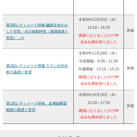
令和5年12月20日（水）
第3回レディメード研修 繊維生地を介
13:20～16:20
和泉
した空気・水の移動特性（基礎講座と
満員になりましたので申
実習）（※
込みを締め切りました
令和5年11月29日（水）
午前開催：9:30～11:30
第2回レディメード研修 ラマン分光分
和泉
午後開催：13:15～15:15
析の基礎と実習
満員になりましたので申
込みを締め切りました
令和5年10月19日（木）
13:20～17:20
第1回レディメード研修 金属破断面
和泉
観察の基礎と実習
満員になりましたので申
込みを締め切りました