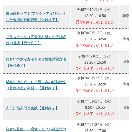
令和7年10月1日（水）
破面解析ソフト(フラクトアイ)を活用
13:20～16:50
和泉
した金属の破面観察【受付終了】
受付を終了いたしました
令和7年9月12日（金）
プラスチック（高分子材料）の分析評
13:20～16:50
和泉
価の基礎【受付終了】
受付を終了いたしました
令和7年9月2日（火）
においの測定方法と消臭性能試験方法
和泉
13:20～15:50
【受付終了】
受付を終了いたしました
令和7年8月27日（水）
繊維生地を介した空気・水の移動特性
13:20～16:20
和泉
（基礎講座と実習）【受付終了】
受付を終了いたしました
令和7年8月27日（水）
9:50～16:55
和泉
人工知能入門と実践【受付終了】
受付を終了いたしました
令和7年6月27日（金）
腐食の基礎 ～腐食トラブル発生時の
13:20～17:00