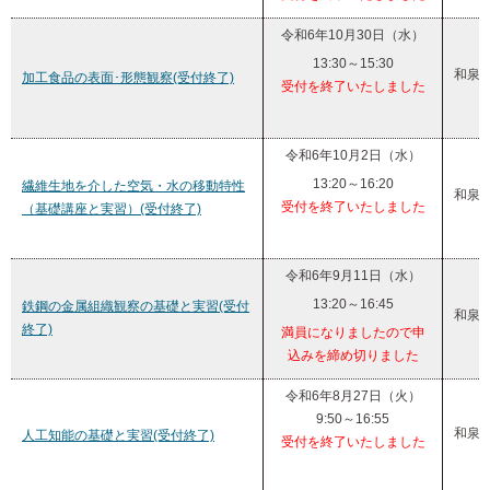
令和6年10月30日（水）
13:30～15:30
和泉
加工食品の表面･形態観察(受付終了)
受付を終了いたしました
令和6年10月2日（水）
13:20～16:20
繊維生地を介した空気・水の移動特性
和泉
受付を終了いたしました
（基礎講座と実習）(受付終了)
令和6年9月11日（水）
13:20～16:45
鉄鋼の金属組織観察の基礎と実習(受付
和泉
終了)
満員になりましたので申
込みを締め切りました
令和6年8月27日（火）
9:50～16:55
和泉
人工知能の基礎と実習(受付終了)
受付を終了いたしました