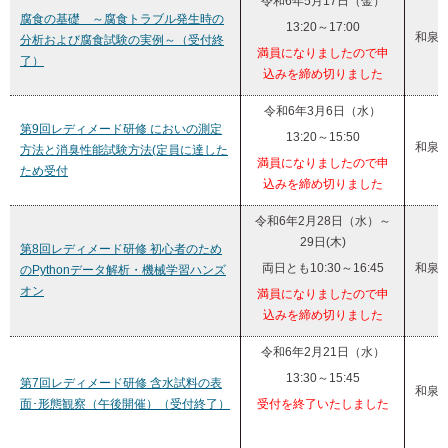
令和6年5月17日（金）
腐食の基礎 ～腐食トラブル発生時の
13:20～17:00
和泉
分析および腐食試験の実例～（受付終
満員になりましたので申
了）
込みを締め切りました
令和6年3月6日（水）
第9回レディメード研修 においの測定
13:20～15:50
和泉
方法と消臭性能試験方法(定員に達した
満員になりましたので申
ため受付
込みを締め切りました
令和6年2月28日（水）～
29日(木)
第8回レディメード研修 初心者のため
両日とも10:30～16:45
和泉
のPythonデータ解析・機械学習ハンズ
オン
満員になりましたので申
込みを締め切りました
令和6年2月21日（水）
13:30～15:45
第7回レディメード研修 含水試料の表
和泉
面･形態観察（午後開催）（受付終了）
受付を終了いたしました