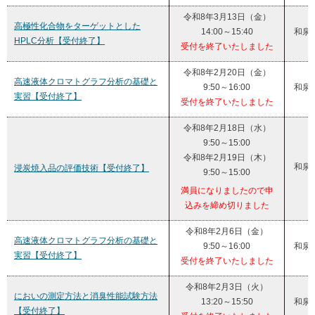
令和8年3月13日（金）
高極性化合物をターゲットとした
14:00～15:40
和泉
HPLC分析【受付終了】
受付を終了いたしました
令和8年2月20日（金）
高速液体クロマトグラフ分析の基礎と
9:50～16:00
和泉
実習【受付終了】
受付を終了いたしました
令和8年2月18日（水）
9:50～15:00
令和8年2月19日（木）
和泉
浸炭焼入品の評価技術【受付終了】
9:50～15:00
満員になりましたので申
込みを締め切りました
令和8年2月6日（金）
高速液体クロマトグラフ分析の基礎と
9:50～16:00
和泉
実習【受付終了】
受付を終了いたしました
令和8年2月3日（火）
においの測定方法と消臭性能試験方法
13:20～15:50
和泉
【受付終了】