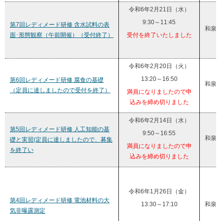
令和6年2月21日（水）
9:30～11:45
第7回レディメード研修 含水試料の表
和泉
面･形態観察（午前開催）（受付終了）
受付を終了いたしました
令和6年2月20日（火）
13:20～16:50
第6回レディメード研修 腐食の基礎
和泉
（定員に達しましたので受付を終了）
満員になりましたので申
込みを締め切りました
令和6年2月14日（水）
第5回レディメード研修 人工知能の基
9:50～16:55
和泉
礎と実習(定員に達しましたので、募集
満員になりましたので申
を終了い
込みを締め切りました
令和6年1月26日（金）
第4回レディメード研修 電池材料の大
13:30～17:10
和泉
気非曝露測定