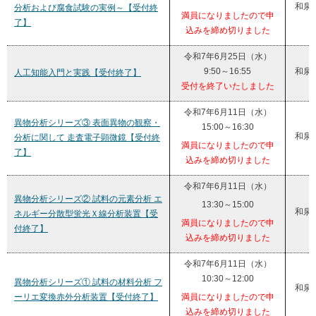
和泉
分析および腐食試験の実例～【受付終
満員になりましたので申
了】
込みを締め切りました
令和7年6月25日（水）
9:50～16:55
和泉
人工知能入門と実践【受付終了】
受付を終了いたしました
令和7年6月11日（水）
異物分析シリーズ③ 表面異物の観察・
15:00～16:30
和泉
分析に関して 走査電子顕微鏡【受付終
満員になりましたので申
了】
込みを締め切りました
令和7年6月11日（水）
異物分析シリーズ② 試料の元素分析 エ
13:30～15:00
和泉
ネルギー分散型蛍光Ｘ線分析装置【受
満員になりましたので申
付終了】
込みを締め切りました
令和7年6月11日（水）
10:30～12:00
異物分析シリーズ① 試料の材料分析 フ
和泉
ーリエ変換赤外分析装置【受付終了】
満員になりましたので申
込みを締め切りました