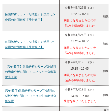
令和7年5月27日（火）
13:20～16:50
破面解析ソフト（AI搭載）を活用した
和泉
金属の破面観察【受付終了】
満員になりましたので申
込みを締め切りました
令和7年4月24日（木）
13:20～16:50
破面解析ソフト（AI搭載）を活用した
和泉
金属の破面観察【受付終了】
満員になりましたので申
込みを締め切りました
令和7年3月19日（水）
【受付終了】異物分析シリーズ② 試料
15:15～16:45
和泉
の元素分析に関して エネルギー分散型
満員になりましたので申
蛍光Ｘ線
込みを締め切りました
令和7年3月19日（水）
(受付終了)異物分析シリーズ① 試料の
和泉
材料分析に関して フーリエ変換赤外分
13:30～15:00
析装置
受付を終了いたしました
森之