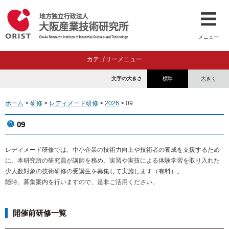
メニュー
カテゴリーメニュー
文字の大きさ
標準
大きく
ホーム
>
研修
>
レディメード研修
>
2026
> 09
09
レディメード研修では、中小企業の技術力向上や技術者の養成を支援するため
に、本研究所の研究員が講師を務め、実習や実技による体験学習を取り入れた
少人数対象の技術研修の受講生を募集して実施します（有料）。
随時、募集案内を行いますので、是非ご活用ください。
開催前研修一覧