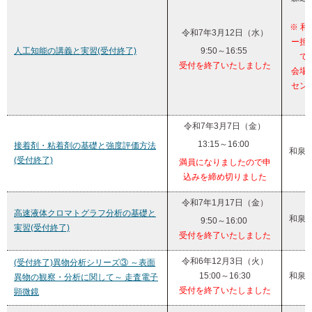
※ 
令和7年3月12日（水）
ー担
人工知能の講義と実習(受付終了)
9:50～16:55
で
受付を終了いたしました
会場
セン
り
令和7年3月7日（金）
13:15～16:00
接着剤・粘着剤の基礎と強度評価方法
和泉
(受付終了)
満員になりましたので申
込みを締め切りました
令和7年1月17日（金）
高速液体クロマトグラフ分析の基礎と
和泉
9:50～16:00
実習(受付終了)
受付を終了いたしました
令和6年12月3日（火）
(受付終了)異物分析シリーズ③ ～表面
15:00～16:30
和泉
異物の観察・分析に関して～ 走査電子
受付を終了いたしました
顕微鏡