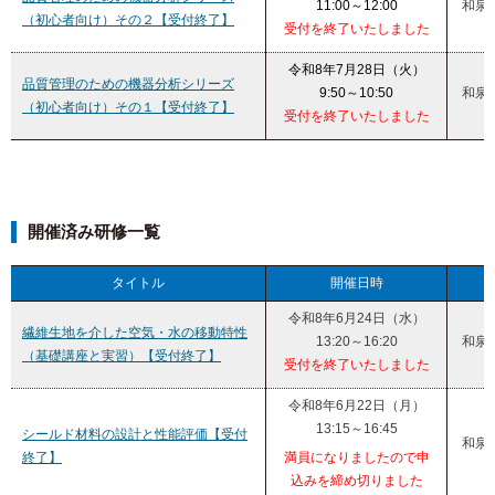
11:00～12:00
和泉
（初心者向け）その２【受付終了】
受付を終了いたしました
令和8年7月28日（火）
品質管理のための機器分析シリーズ
9:50～10:50
和泉
（初心者向け）その１【受付終了】
受付を終了いたしました
開催済み研修一覧
タイトル
開催日時
令和8年6月24日（水）
繊維生地を介した空気・水の移動特性
13:20～16:20
和泉
（基礎講座と実習）【受付終了】
受付を終了いたしました
令和8年6月22日（月）
13:15～16:45
シールド材料の設計と性能評価【受付
和泉
終了】
満員になりましたので申
込みを締め切りました