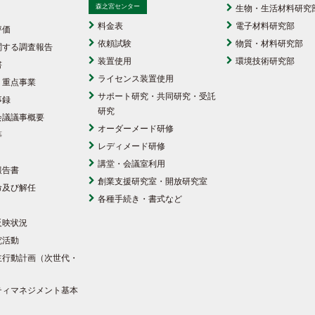
森之宮センター
生物・生活材料研究
料金表
電子材料研究部
評価
依頼試験
物質・材料研究部
関する調査報告
装置使用
環境技術研究部
書
ライセンス装置使用
・重点事業
サポート研究・共同研究・受託
事録
研究
会議議事概要
オーダーメード研修
等
レディメード研修
講堂・会議室利用
報告書
創業支援研究室・開放研究室
命及び解任
各種手続き・書式など
反映状況
究活動
主行動計画（次世代・
）
ティマネジメント基本