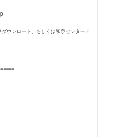
p
りダウンロード、もしくは和泉センターア
======