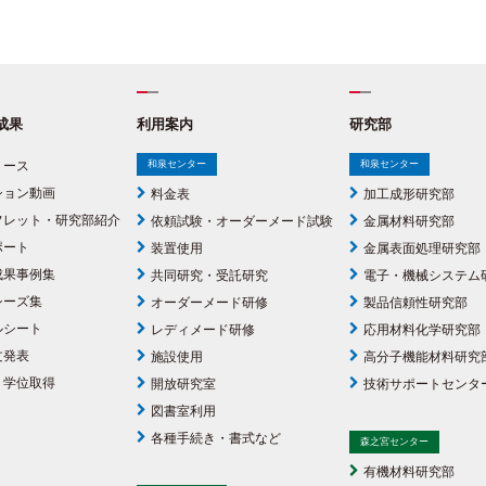
成果
利用案内
研究部
リース
和泉センター
和泉センター
ション動画
料金表
加工成形研究部
フレット・研究部紹介
依頼試験・オーダーメード試験
金属材料研究部
ポート
装置使用
金属表面処理研究部
成果事例集
共同研究・受託研究
電子・機械システム
シーズ集
オーダーメード研修
製品信頼性研究部
ルシート
レディメード研修
応用材料化学研究部
文発表
施設使用
高分子機能材料研究
・学位取得
開放研究室
技術サポートセンタ
図書室利用
各種手続き・書式など
森之宮センター
有機材料研究部