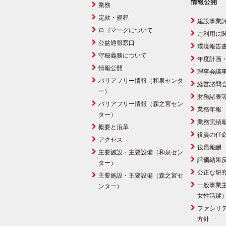
情報公開
業務
定款・規程
建設事業
ロゴマークについて
ご利用に
公益通報窓口
環境報告
守秘義務について
年度計画
情報公開
理事会議
バリアフリー情報（和泉センタ
経営諮問
ー）
財務諸表
バリアフリー情報（森之宮セン
業務年報
ター）
業務実績
概要と沿革
役員の任
アクセス
役員報酬
主要施設・主要設備（和泉セン
評価結果
ター）
公正な研
主要施設・主要設備（森之宮セ
一般事業
ンター）
女性活躍
ファシリ
方針