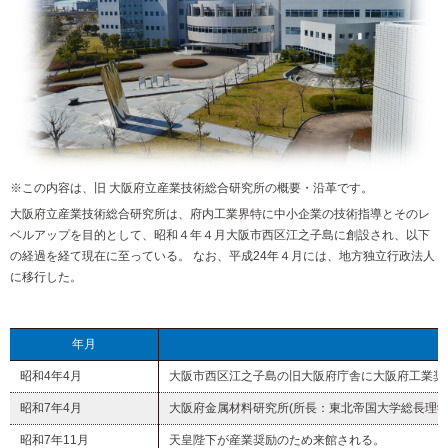
※この内容は、旧 大阪府立産業技術総合研究所の概要・沿革です。
大阪府立産業技術総合研究所は、府内工業界特に中小企業の技術指導とそのレ
ベルアップを目的として、昭和４年４月大阪市西区江之子島に創設され、以下
の経過を経て現在に至っている。 なお、平成24年４月には、地方独立行政法人
に移行した。
年月
昭和4年4月
大阪市西区江之子島の旧大阪府庁舎に大阪府工業奨
昭和7年4月
大阪府金属材料研究所(所長：東北帝国大学総長理学
昭和7年11月
天皇陛下が産業奨励のため来館される。