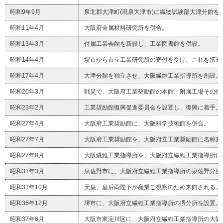
昭和9年9月
泉北郡大津町(現泉大津市)に織物試験部大津分館を
昭和11年4月
大阪府金属材料研究所を併合。
昭和13年3月
付属工業会館を新設し、工業図書館を併設。
昭和14年4月
堺市から市立工業研究所の寄付を受け、これを拡充
昭和17年4月
大津分館を独立させ、大阪繊維工業指導所を創設。
昭和20年3月
戦災で、大阪府工業奨励館の本館、附属工場その他
昭和23年2月
工業奨励館復興促進委員会を設置し、復興に着手。
昭和27年4月
大阪府工業奨励館に、大阪科学技術館を併合。
昭和27年7月
大阪府工業奨励館を、大阪府立工業奨励館に名称変
昭和27年8月
大阪繊維工業指導所を、大阪府立繊維工業指導所に
昭和31年3月
泉佐野市に、大阪府立繊維工業指導所の泉佐野分所
昭和31年10月
天皇、皇后両陛下が産業ご視察のため来館される。
昭和35年12月
堺市に、大阪府立繊維工業指導所の堺分所を設置。
昭和37年6月
大阪市東淀川区に、大阪府立繊維工業指導所の大阪