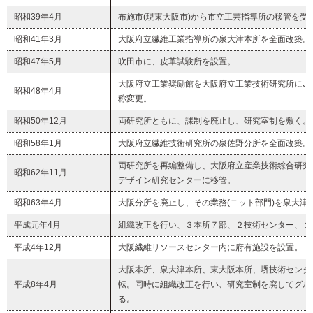
昭和39年4月
布施市(現東大阪市)から市立工芸指導所の移管を
昭和41年3月
大阪府立繊維工業指導所の泉大津本所を全面改築。
昭和47年5月
吹田市に、皮革試験所を設置。
大阪府立工業奨励館を大阪府立工業技術研究所に､
昭和48年4月
称変更。
昭和50年12月
両研究所ともに、課制を廃止し、研究室制を敷く。
昭和58年1月
大阪府立繊維技術研究所の泉佐野分所を全面改築。
両研究所を再編整備し、大阪府立産業技術総合研究
昭和62年11月
デザイン研究センターに移管。
昭和63年4月
大阪分所を廃止し、その業務(ニット部門)を泉大津
平成元年4月
組織改正を行い、３本所７部、２技術センター、１
平成4年12月
大阪繊維リソースセンター内に府有施設を設置。
大阪本所、泉大津本所、東大阪本所、堺技術センタ
平成8年4月
転。同時に組織改正を行い、研究室制を廃してグル
る。