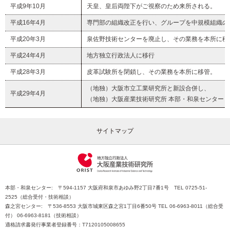
平成9年10月
天皇、皇后両陛下がご視察のため来所される。
平成16年4月
専門部の組織改正を行い、グループを中規模組織の
平成20年3月
泉佐野技術センターを廃止し、その業務を本所に移
平成24年4月
地方独立行政法人に移行
平成28年3月
皮革試験所を閉鎖し、その業務を本所に移管。
（地独）大阪市立工業研究所と新設合併し、
平成29年4月
（地独）大阪産業技術研究所 本部・和泉センター
サイトマップ
本部・和泉センター: 〒594-1157 大阪府和泉市あゆみ野2丁目7番1号 TEL 0725-51-
2525（総合受付・技術相談）
森之宮センター: 〒536-8553 大阪市城東区森之宮1丁目6番50号 TEL 06-6963-8011（総合受
付） 06-6963-8181（技術相談）
適格請求書発行事業者登録番号：T7120105008655