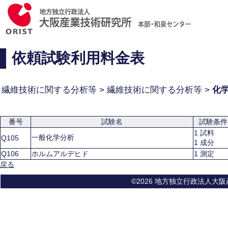
依頼試験利用料金表
繊維技術に関する分析等 > 繊維技術に関する分析等 >
化
番号
試験名
試験条件
1 試料
一般化学分析
Q105
1 成分
Q106
ホルムアルデヒド
1 測定
戻る
©2026 地方独立行政法人大