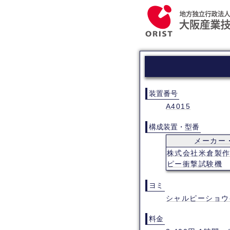
装置番号
A4015
構成装置・型番
メーカー
株式会社米倉製
ピー衝撃試験機
ヨミ
シャルピーショウ
料金