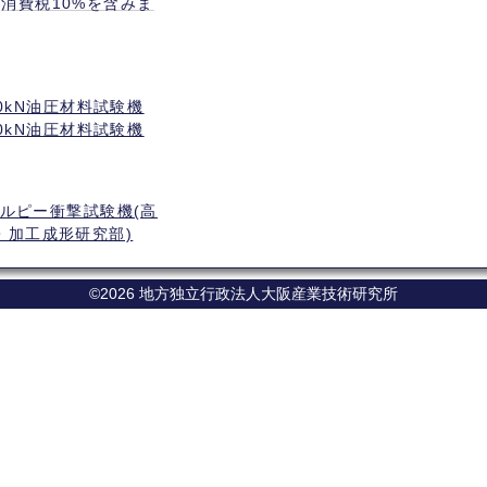
 (消費税10%を含みま
500kN油圧材料試験機
100kN油圧材料試験機
シャルピー衝撃試験機(高
・加工成形研究部)
©2026 地方独立行政法人大阪産業技術研究所