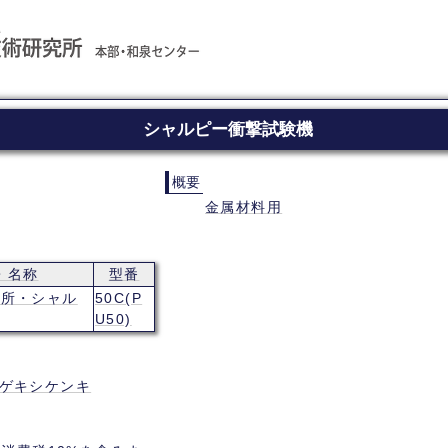
シャルピー衝撃試験機
概要
金属材料用
・名称
型番
作所・シャル
50C(P
U50)
ゲキシケンキ